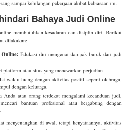
rang sampai kehilangan pekerjaan akibat kebiasaan ini.
hindari Bahaya Judi Online
nline membutuhkan kesadaran dan disiplin diri. Berikut
at dilakukan:
 Online:
Edukasi diri mengenai dampak buruk dari judi
i platform atau situs yang menawarkan perjudian.
si waktu luang dengan aktivitas positif seperti olahraga,
mpul dengan keluarga.
a Anda atau orang terdekat mengalami kecanduan judi,
mencari bantuan profesional atau bergabung dengan
.
hat menyenangkan di awal, tetapi kenyataannya, aktivitas