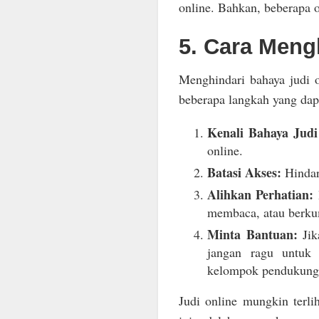
online. Bahkan, beberapa o
5. Cara Meng
Menghindari bahaya judi o
beberapa langkah yang dap
Kenali Bahaya Judi
online.
Batasi Akses:
Hindar
Alihkan Perhatian:
I
membaca, atau berku
Minta Bantuan:
Jik
jangan ragu untuk 
kelompok pendukung
Judi online mungkin terli