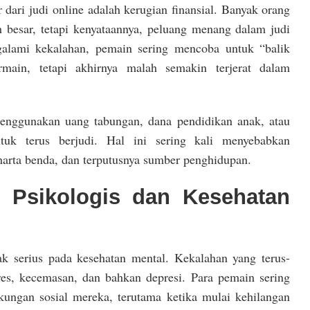
 dari judi online adalah kerugian finansial. Banyak orang
ah besar, tetapi kenyataannya, peluang menang dalam judi
galami kekalahan, pemain sering mencoba untuk “balik
main, tetapi akhirnya malah semakin terjerat dalam
enggunakan uang tabungan, dana pendidikan anak, atau
ntuk terus berjudi. Hal ini sering kali menyebabkan
harta benda, dan terputusnya sumber penghidupan.
 Psikologis dan Kesehatan
ak serius pada kesehatan mental. Kekalahan yang terus-
es, kecemasan, dan bahkan depresi. Para pemain sering
ngkungan sosial mereka, terutama ketika mulai kehilangan