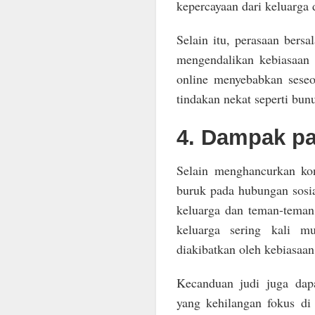
kepercayaan dari keluarga
Selain itu, perasaan bers
mengendalikan kebiasaan 
online menyebabkan seseo
tindakan nekat seperti bunu
4. Dampak p
Selain menghancurkan kon
buruk pada hubungan sosia
keluarga dan teman-teman 
keluarga sering kali m
diakibatkan oleh kebiasaan
Kecanduan judi juga dap
yang kehilangan fokus di 