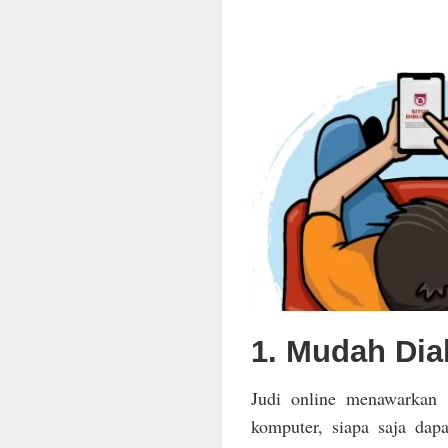
1. Mudah Diak
Judi online menawarkan 
komputer, siapa saja dap