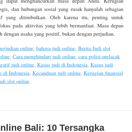
ang dapat menghancurkan masa depan Anda. Kerugian
logis, dan hubungan sosial yang rusak hanyalah sebagian
if yang ditimbulkan. Oleh karena itu, penting untuk
fokus pada aktivitas yang lebih bermanfaat. Masa depan
ih dengan usaha yang positif, bukan dengan perjudian.
perjudian online
,
bahaya judi online
,
Berita Judi slot
nline
,
Cara menghindari judi online
,
cara polisi-melacak
atif judi online
,
Kasus judi di Indonesia
,
Kasus judi
e di Indonesia
,
Kecanduan judi online
,
Kerugian finansial
di slot online
nline Bali: 10 Tersangka