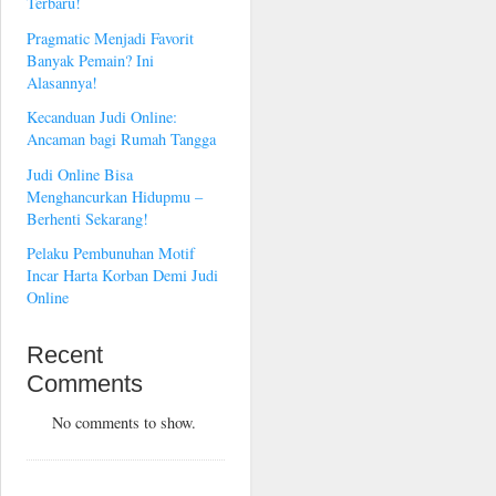
Terbaru!
Pragmatic Menjadi Favorit
Banyak Pemain? Ini
Alasannya!
Kecanduan Judi Online:
Ancaman bagi Rumah Tangga
Judi Online Bisa
Menghancurkan Hidupmu –
Berhenti Sekarang!
Pelaku Pembunuhan Motif
Incar Harta Korban Demi Judi
Online
Recent
Comments
No comments to show.