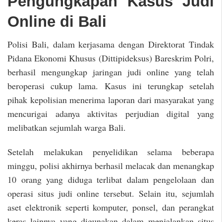
Pengungkapan Kasus Judi
Online di Bali
Polisi Bali, dalam kerjasama dengan Direktorat Tindak
Pidana Ekonomi Khusus (Dittipideksus) Bareskrim Polri,
berhasil mengungkap jaringan judi online yang telah
beroperasi cukup lama. Kasus ini terungkap setelah
pihak kepolisian menerima laporan dari masyarakat yang
mencurigai adanya aktivitas perjudian digital yang
melibatkan sejumlah warga Bali.
Setelah melakukan penyelidikan selama beberapa
minggu, polisi akhirnya berhasil melacak dan menangkap
10 orang yang diduga terlibat dalam pengelolaan dan
operasi situs judi online tersebut. Selain itu, sejumlah
aset elektronik seperti komputer, ponsel, dan perangkat
keras lainnya yang digunakan dalam menjalankan situs