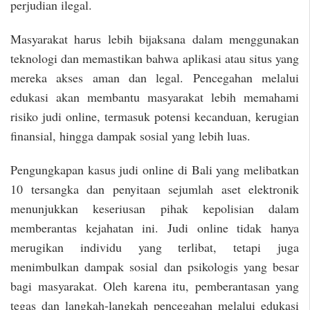
perjudian ilegal.
Masyarakat harus lebih bijaksana dalam menggunakan
teknologi dan memastikan bahwa aplikasi atau situs yang
mereka akses aman dan legal. Pencegahan melalui
edukasi akan membantu masyarakat lebih memahami
risiko judi online, termasuk potensi kecanduan, kerugian
finansial, hingga dampak sosial yang lebih luas.
Pengungkapan kasus judi online di Bali yang melibatkan
10 tersangka dan penyitaan sejumlah aset elektronik
menunjukkan keseriusan pihak kepolisian dalam
memberantas kejahatan ini. Judi online tidak hanya
merugikan individu yang terlibat, tetapi juga
menimbulkan dampak sosial dan psikologis yang besar
bagi masyarakat. Oleh karena itu, pemberantasan yang
tegas dan langkah-langkah pencegahan melalui edukasi