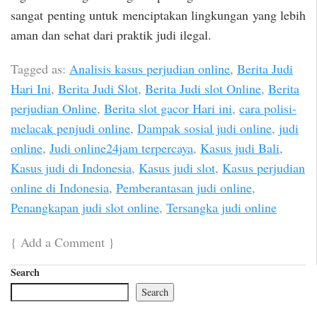
sangat penting untuk menciptakan lingkungan yang lebih
aman dan sehat dari praktik judi ilegal.
Tagged as:
Analisis kasus perjudian online
,
Berita Judi
Hari Ini
,
Berita Judi Slot
,
Berita Judi slot Online
,
Berita
perjudian Online
,
Berita slot gacor Hari ini
,
cara polisi-
melacak penjudi online
,
Dampak sosial judi online
,
judi
online
,
Judi online24jam terpercaya
,
Kasus judi Bali
,
Kasus judi di Indonesia
,
Kasus judi slot
,
Kasus perjudian
online di Indonesia
,
Pemberantasan judi online
,
Penangkapan judi slot online
,
Tersangka judi online
{
Add a Comment
}
Search
Search