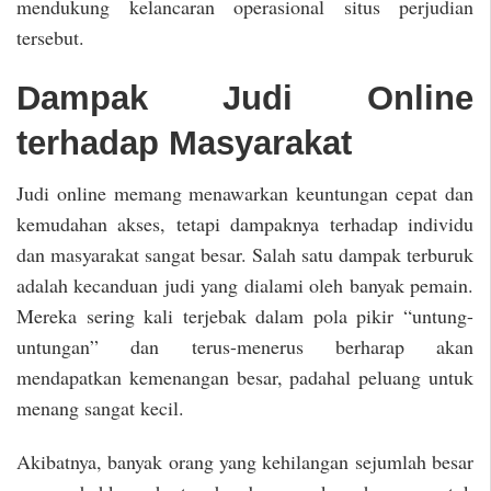
mendukung kelancaran operasional situs perjudian
tersebut.
Dampak Judi Online
terhadap Masyarakat
Judi online memang menawarkan keuntungan cepat dan
kemudahan akses, tetapi dampaknya terhadap individu
dan masyarakat sangat besar. Salah satu dampak terburuk
adalah kecanduan judi yang dialami oleh banyak pemain.
Mereka sering kali terjebak dalam pola pikir “untung-
untungan” dan terus-menerus berharap akan
mendapatkan kemenangan besar, padahal peluang untuk
menang sangat kecil.
Akibatnya, banyak orang yang kehilangan sejumlah besar