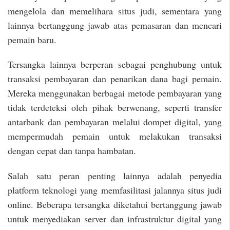
mengelola dan memelihara situs judi, sementara yang
lainnya bertanggung jawab atas pemasaran dan mencari
pemain baru.
Tersangka lainnya berperan sebagai penghubung untuk
transaksi pembayaran dan penarikan dana bagi pemain.
Mereka menggunakan berbagai metode pembayaran yang
tidak terdeteksi oleh pihak berwenang, seperti transfer
antarbank dan pembayaran melalui dompet digital, yang
mempermudah pemain untuk melakukan transaksi
dengan cepat dan tanpa hambatan.
Salah satu peran penting lainnya adalah penyedia
platform teknologi yang memfasilitasi jalannya situs judi
online. Beberapa tersangka diketahui bertanggung jawab
untuk menyediakan server dan infrastruktur digital yang