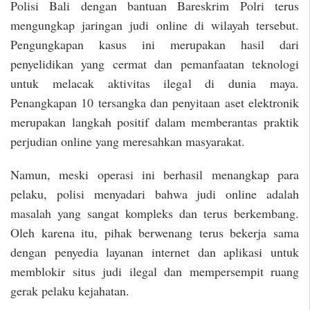
Polisi Bali dengan bantuan Bareskrim Polri terus
mengungkap jaringan judi online di wilayah tersebut.
Pengungkapan kasus ini merupakan hasil dari
penyelidikan yang cermat dan pemanfaatan teknologi
untuk melacak aktivitas ilegal di dunia maya.
Penangkapan 10 tersangka dan penyitaan aset elektronik
merupakan langkah positif dalam memberantas praktik
perjudian online yang meresahkan masyarakat.
Namun, meski operasi ini berhasil menangkap para
pelaku, polisi menyadari bahwa judi online adalah
masalah yang sangat kompleks dan terus berkembang.
Oleh karena itu, pihak berwenang terus bekerja sama
dengan penyedia layanan internet dan aplikasi untuk
memblokir situs judi ilegal dan mempersempit ruang
gerak pelaku kejahatan.