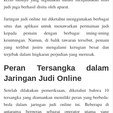
judi juga berhasil disita oleh aparat.
Jaringan judi online ini diketahui menggunakan berbagai
situs dan aplikasi untuk menawarkan permainan judi
kepada pemain dengan berbagai iming-iming
keuntungan. Namun, di balik tawaran tersebut, pemain
yang terlibat justru mengalami kerugian besar dan
terjebak dalam lingkaran perjudian yang merusak.
Peran Tersangka dalam
Jaringan Judi Online
Setelah dilakukan pemeriksaan, diketahui bahwa 10
tersangka yang diamankan memiliki peran yang berbeda-
beda dalam jaringan judi online ini. Beberapa di
antaranya berperan sebagai operator utama yang