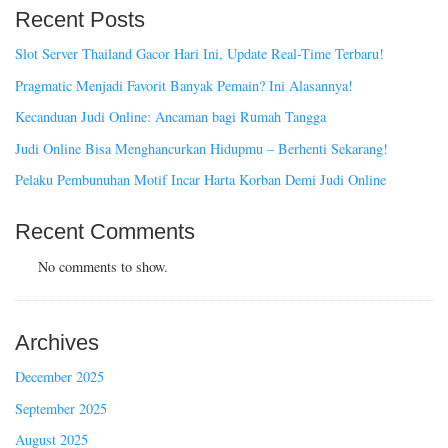
Recent Posts
Slot Server Thailand Gacor Hari Ini, Update Real-Time Terbaru!
Pragmatic Menjadi Favorit Banyak Pemain? Ini Alasannya!
Kecanduan Judi Online: Ancaman bagi Rumah Tangga
Judi Online Bisa Menghancurkan Hidupmu – Berhenti Sekarang!
Pelaku Pembunuhan Motif Incar Harta Korban Demi Judi Online
Recent Comments
No comments to show.
Archives
December 2025
September 2025
August 2025