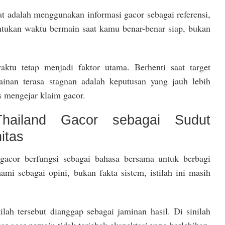
at adalah menggunakan informasi gacor sebagai referensi,
ntukan waktu bermain saat kamu benar-benar siap, bukan
tu tetap menjadi faktor utama. Berhenti saat target
mainan terasa stagnan adalah keputusan yang jauh lebih
s mengejar klaim gacor.
Thailand Gacor sebagai Sudut
itas
 gacor berfungsi sebagai bahasa bersama untuk berbagi
mi sebagai opini, bukan fakta sistem, istilah ini masih
ilah tersebut dianggap sebagai jaminan hasil. Di sinilah
r agar pemain tidak terjebak ekspektasi yang berlebihan.