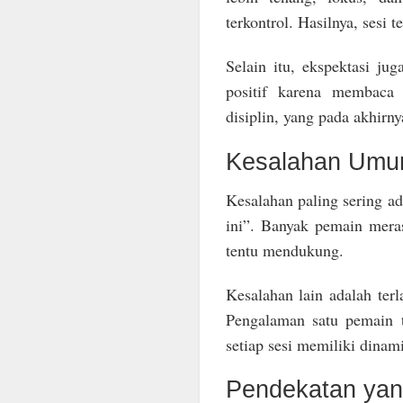
terkontrol. Hasilnya, sesi 
Selain itu, ekspektasi j
positif karena membaca 
disiplin, yang pada akhir
Kesalahan Umum
Kesalahan paling sering a
ini”. Banyak pemain meras
tentu mendukung.
Kesalahan lain adalah ter
Pengalaman satu pemain t
setiap sesi memiliki dinam
Pendekatan yan