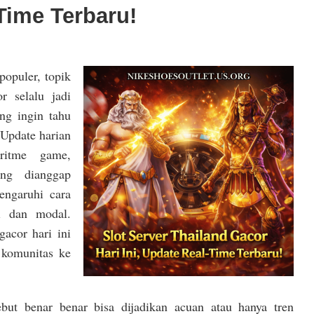
Time Terbaru!
populer, topik
r selalu jadi
ng ingin tahu
 Update harian
 ritme game,
ng dianggap
engaruhi cara
i dan modal.
gacor hari ini
 komunitas ke
ebut benar benar bisa dijadikan acuan atau hanya tren