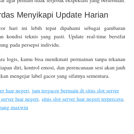
rdas Menyikapi Update Harian
cor hari ini lebih tepat dipahami sebagai gambaran
 kondisi teknis yang pasti. Update real-time bersifat
ung pada persepsi individu.
ra logis, kamu bisa menikmati permainan tanpa tekanan
iapan diri, kontrol emosi, dan perencanaan sesi akan jauh
kan mengejar label gacor yang sifatnya sementara.
ver luar negeri
,
jam tergacor bermain di situs slot server
 server luar negeri
,
situs slot server luar negeri terpercaya
,
ampang maxwin