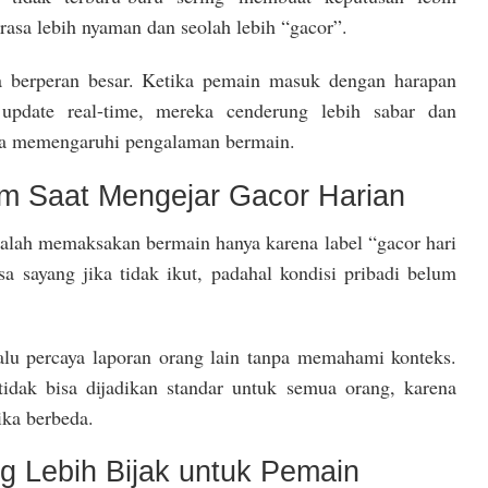
terasa lebih nyaman dan seolah lebih “gacor”.
uga berperan besar. Ketika pemain masuk dengan harapan
update real-time, mereka cenderung lebih sabar dan
nya memengaruhi pengalaman bermain.
 Saat Mengejar Gacor Harian
dalah memaksakan bermain hanya karena label “gacor hari
a sayang jika tidak ikut, padahal kondisi pribadi belum
lalu percaya laporan orang lain tanpa memahami konteks.
idak bisa dijadikan standar untuk semua orang, karena
ika berbeda.
g Lebih Bijak untuk Pemain