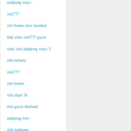
mahjong ways
slot777
slot bonus new member
link situs slot777 gacor
situs slot mahjong ways 2
slot terbaru
slot777
slot bonus
slot depo 5k
slot gacor thailand
mahjong toto
slot mahjong