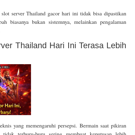
 slot server Thailand gacor hari ini tidak bisa dipastikan
ubah biasanya bukan sistemnya, melainkan pengalaman
.
ver Thailand Hari Ini Terasa Lebih
teknis yang memengaruhi persepsi. Bermain saat pikiran
n tidak terburu-buru sering membuat keputusan lebih