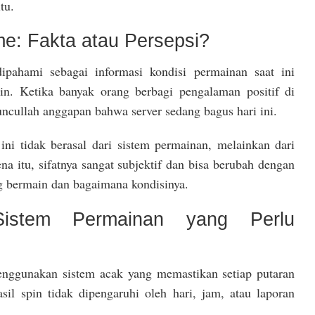
tu.
e: Fakta atau Persepsi?
dipahami sebagai informasi kondisi permainan saat ini
in. Ketika banyak orang berbagi pengalaman positif di
ncullah anggapan bahwa server sedang bagus hari ini.
ni tidak berasal dari sistem permainan, melainkan dari
a itu, sifatnya sangat subjektif dan bisa berubah dengan
ng bermain dan bagaimana kondisinya.
istem Permainan yang Perlu
nggunakan sistem acak yang memastikan setiap putaran
hasil spin tidak dipengaruhi oleh hari, jam, atau laporan