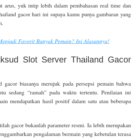
t arus, yuk intip lebih dalam pembahasan real time dan
 Thailand gacor hari ini supaya kamu punya gambaran yang
n.
enjadi Favorit Banyak Pemain? Ini Alasannya!
sud Slot Server Thailand Gacor
land gacor biasanya merujuk pada persepsi pemain bahwa
entu sedang “ramah” pada waktu tertentu. Penilaian ini
ain mendapatkan hasil positif dalam satu atau beberapa
tilah gacor bukanlah parameter resmi. Ia lebih merupakan
enggambarkan pengalaman bermain yang kebetulan terasa