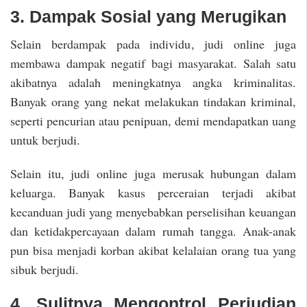
3. Dampak Sosial yang Merugikan
Selain berdampak pada individu, judi online juga
membawa dampak negatif bagi masyarakat. Salah satu
akibatnya adalah meningkatnya angka kriminalitas.
Banyak orang yang nekat melakukan tindakan kriminal,
seperti pencurian atau penipuan, demi mendapatkan uang
untuk berjudi.
Selain itu, judi online juga merusak hubungan dalam
keluarga. Banyak kasus perceraian terjadi akibat
kecanduan judi yang menyebabkan perselisihan keuangan
dan ketidakpercayaan dalam rumah tangga. Anak-anak
pun bisa menjadi korban akibat kelalaian orang tua yang
sibuk berjudi.
4. Sulitnya Mengontrol Perjudian