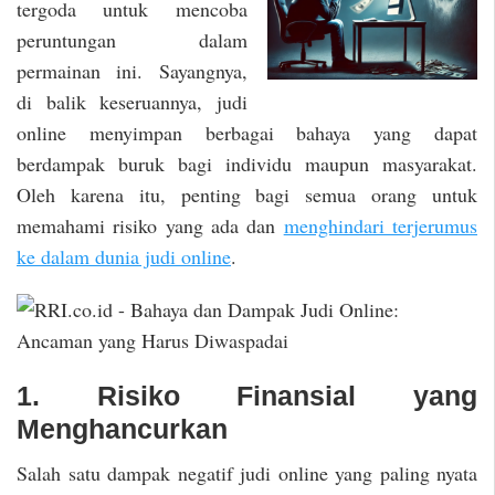
tergoda untuk mencoba
peruntungan dalam
permainan ini. Sayangnya,
di balik keseruannya, judi
online menyimpan berbagai bahaya yang dapat
berdampak buruk bagi individu maupun masyarakat.
Oleh karena itu, penting bagi semua orang untuk
memahami risiko yang ada dan
menghindari terjerumus
ke dalam dunia judi online
.
1. Risiko Finansial yang
Menghancurkan
Salah satu dampak negatif judi online yang paling nyata