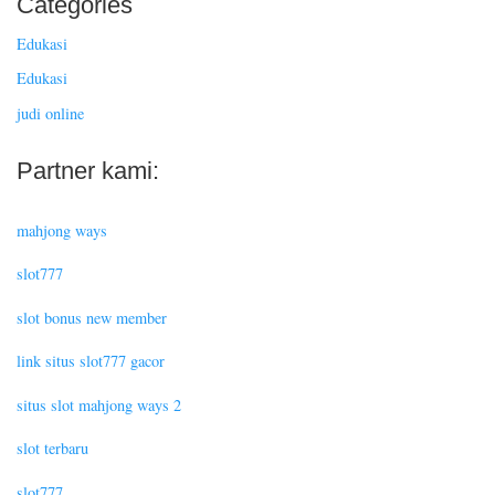
Categories
Edukasi
Edukasi
judi online
Partner kami:
mahjong ways
slot777
slot bonus new member
link situs slot777 gacor
situs slot mahjong ways 2
slot terbaru
slot777