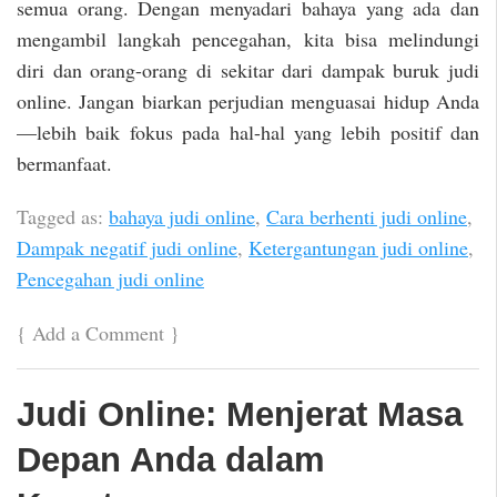
semua orang. Dengan menyadari bahaya yang ada dan
mengambil langkah pencegahan, kita bisa melindungi
diri dan orang-orang di sekitar dari dampak buruk judi
online. Jangan biarkan perjudian menguasai hidup Anda
—lebih baik fokus pada hal-hal yang lebih positif dan
bermanfaat.
Tagged as:
bahaya judi online
,
Cara berhenti judi online
,
Dampak negatif judi online
,
Ketergantungan judi online
,
Pencegahan judi online
{
Add a Comment
}
Judi Online: Menjerat Masa
Depan Anda dalam