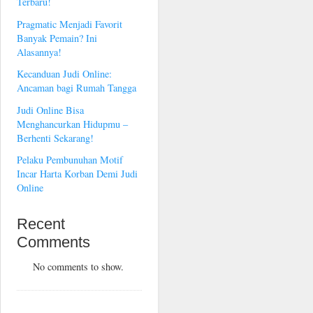
Terbaru!
Pragmatic Menjadi Favorit
Banyak Pemain? Ini
Alasannya!
Kecanduan Judi Online:
Ancaman bagi Rumah Tangga
Judi Online Bisa
Menghancurkan Hidupmu –
Berhenti Sekarang!
Pelaku Pembunuhan Motif
Incar Harta Korban Demi Judi
Online
Recent
Comments
No comments to show.