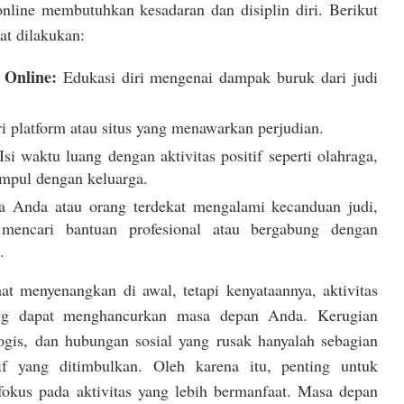
nline membutuhkan kesadaran dan disiplin diri. Berikut
at dilakukan:
 Online:
Edukasi diri mengenai dampak buruk dari judi
i platform atau situs yang menawarkan perjudian.
si waktu luang dengan aktivitas positif seperti olahraga,
mpul dengan keluarga.
a Anda atau orang terdekat mengalami kecanduan judi,
mencari bantuan profesional atau bergabung dengan
.
hat menyenangkan di awal, tetapi kenyataannya, aktivitas
ang dapat menghancurkan masa depan Anda. Kerugian
logis, dan hubungan sosial yang rusak hanyalah sebagian
if yang ditimbulkan. Oleh karena itu, penting untuk
fokus pada aktivitas yang lebih bermanfaat. Masa depan