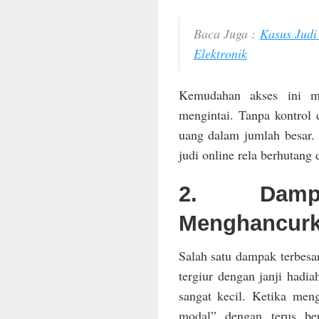
Baca Juga :
Kasus Judi
Elektronik
Kemudahan akses ini m
mengintai. Tanpa kontrol 
uang dalam jumlah besar
judi online rela berhutan
2. Damp
Menghancur
Salah satu dampak terbesar
tergiur dengan janji hadi
sangat kecil. Ketika men
modal” dengan terus ber