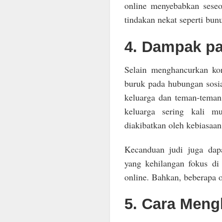
online menyebabkan seseo
tindakan nekat seperti bunu
4. Dampak p
Selain menghancurkan kon
buruk pada hubungan sosia
keluarga dan teman-teman 
keluarga sering kali m
diakibatkan oleh kebiasaan
Kecanduan judi juga dap
yang kehilangan fokus di 
online. Bahkan, beberapa o
5. Cara Meng