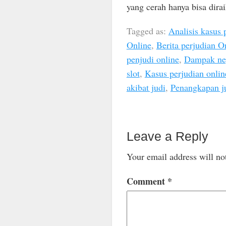
yang cerah hanya bisa dira
Tagged as:
Analisis kasus 
Online
,
Berita perjudian O
penjudi online
,
Dampak neg
slot
,
Kasus perjudian onlin
akibat judi
,
Penangkapan ju
Leave a Reply
Your email address will no
Comment
*