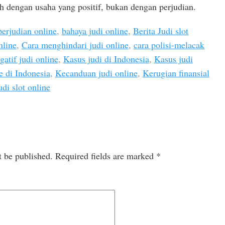
ih dengan usaha yang positif, bukan dengan perjudian.
perjudian online
,
bahaya judi online
,
Berita Judi slot
nline
,
Cara menghindari judi online
,
cara polisi-melacak
atif judi online
,
Kasus judi di Indonesia
,
Kasus judi
e di Indonesia
,
Kecanduan judi online
,
Kerugian finansial
di slot online
t be published.
Required fields are marked
*