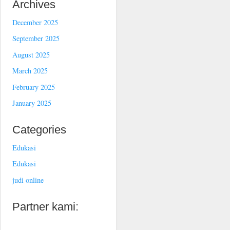
Archives
December 2025
September 2025
August 2025
March 2025
February 2025
January 2025
Categories
Edukasi
Edukasi
judi online
Partner kami: