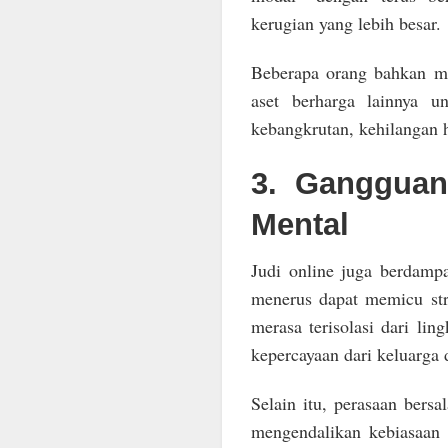
kerugian yang lebih besar.
Beberapa orang bahkan m
aset berharga lainnya u
kebangkrutan, kehilangan 
3. Gangguan
Mental
Judi online juga berdamp
menerus dapat memicu str
merasa terisolasi dari li
kepercayaan dari keluarga
Selain itu, perasaan bers
mengendalikan kebiasaan 