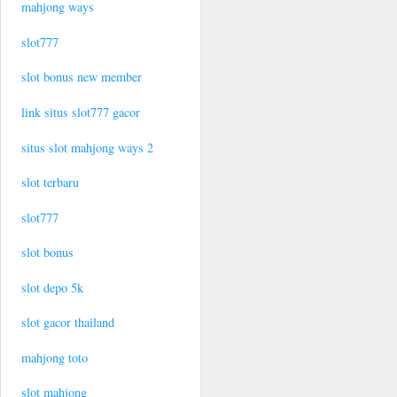
mahjong ways
slot777
slot bonus new member
link situs slot777 gacor
situs slot mahjong ways 2
slot terbaru
slot777
slot bonus
slot depo 5k
slot gacor thailand
mahjong toto
slot mahjong