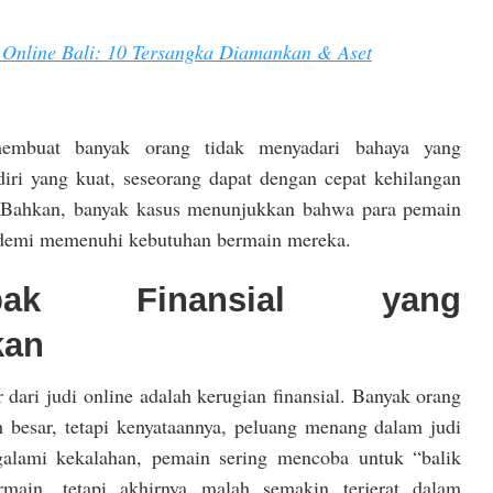
 Online Bali: 10 Tersangka Diamankan & Aset
embuat banyak orang tidak menyadari bahaya yang
diri yang kuat, seseorang dapat dengan cepat kehilangan
. Bahkan, banyak kasus menunjukkan bahwa para pemain
g demi memenuhi kebutuhan bermain mereka.
ak Finansial yang
kan
 dari judi online adalah kerugian finansial. Banyak orang
ah besar, tetapi kenyataannya, peluang menang dalam judi
galami kekalahan, pemain sering mencoba untuk “balik
main, tetapi akhirnya malah semakin terjerat dalam