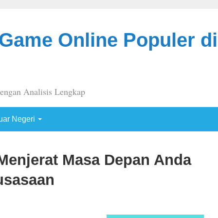
 Game Online Populer di
engan Analisis Lengkap
Luar Negeri
 Menjerat Masa Depan Anda
usasaan