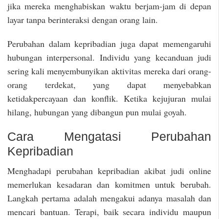
jika mereka menghabiskan waktu berjam-jam di depan
layar tanpa berinteraksi dengan orang lain.
Perubahan dalam kepribadian juga dapat memengaruhi
hubungan interpersonal. Individu yang kecanduan judi
sering kali menyembunyikan aktivitas mereka dari orang-
orang terdekat, yang dapat menyebabkan
ketidakpercayaan dan konflik. Ketika kejujuran mulai
hilang, hubungan yang dibangun pun mulai goyah.
Cara Mengatasi Perubahan
Kepribadian
Menghadapi perubahan kepribadian akibat judi online
memerlukan kesadaran dan komitmen untuk berubah.
Langkah pertama adalah mengakui adanya masalah dan
mencari bantuan. Terapi, baik secara individu maupun