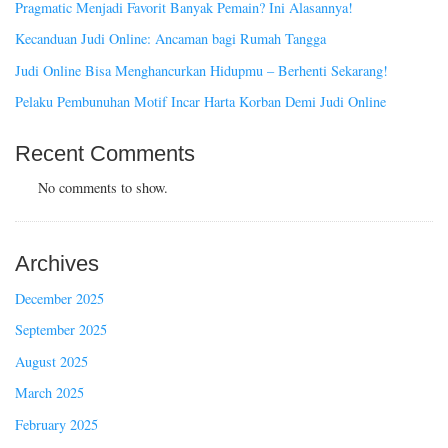
Pragmatic Menjadi Favorit Banyak Pemain? Ini Alasannya!
Kecanduan Judi Online: Ancaman bagi Rumah Tangga
Judi Online Bisa Menghancurkan Hidupmu – Berhenti Sekarang!
Pelaku Pembunuhan Motif Incar Harta Korban Demi Judi Online
Recent Comments
No comments to show.
Archives
December 2025
September 2025
August 2025
March 2025
February 2025