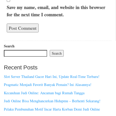
Save my name, email, and website in this browser
for the next time I comment.
Search
Search
Recent Posts
Slot Server Thailand Gacor Hari Ini, Update Real-Time Terbaru!
Pragmatic Menjadi Favorit Banyak Pemain? Ini Alasannya!
Kecanduan Judi Online: Ancaman bagi Rumah Tangga
Judi Online Bisa Menghancurkan Hidupmu – Berhenti Sekarang!
Pelaku Pembunuhan Motif Incar Harta Korban Demi Judi Online