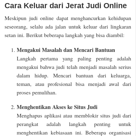
Cara Keluar dari Jerat Judi Online
Meskipun judi online dapat menghancurkan kehidupan
seseorang, selalu ada jalan untuk keluar dari lingkaran
setan ini. Berikut beberapa langkah yang bisa diambil:
Mengakui Masalah dan Mencari Bantuan
Langkah pertama yang paling penting adalah
mengakui bahwa judi telah menjadi masalah serius
dalam hidup. Mencari bantuan dari keluarga,
teman, atau profesional bisa menjadi awal dari
proses pemulihan.
Menghentikan Akses ke Situs Judi
Menghapus aplikasi atau memblokir situs judi dari
perangkat adalah langkah penting untuk
menghentikan kebiasaan ini. Beberapa organisasi