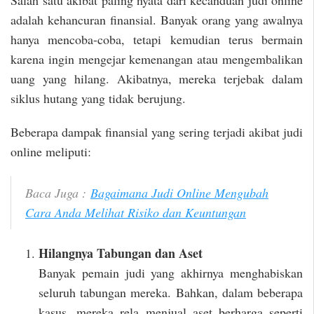
adalah kehancuran finansial. Banyak orang yang awalnya
hanya mencoba-coba, tetapi kemudian terus bermain
karena ingin mengejar kemenangan atau mengembalikan
uang yang hilang. Akibatnya, mereka terjebak dalam
siklus hutang yang tidak berujung.
Beberapa dampak finansial yang sering terjadi akibat judi
online meliputi:
Baca Juga :
Bagaimana Judi Online Mengubah
Cara Anda Melihat Risiko dan Keuntungan
Hilangnya Tabungan dan Aset
Banyak pemain judi yang akhirnya menghabiskan
seluruh tabungan mereka. Bahkan, dalam beberapa
kasus, mereka rela menjual aset berharga seperti