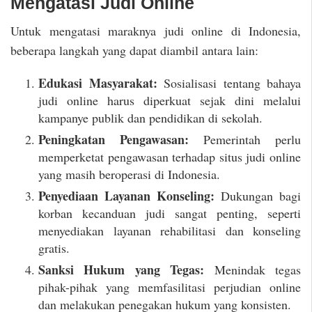
Mengatasi Judi Online
Untuk mengatasi maraknya judi online di Indonesia,
beberapa langkah yang dapat diambil antara lain:
Edukasi Masyarakat:
Sosialisasi tentang bahaya
judi online harus diperkuat sejak dini melalui
kampanye publik dan pendidikan di sekolah.
Peningkatan Pengawasan:
Pemerintah perlu
memperketat pengawasan terhadap situs judi online
yang masih beroperasi di Indonesia.
Penyediaan Layanan Konseling:
Dukungan bagi
korban kecanduan judi sangat penting, seperti
menyediakan layanan rehabilitasi dan konseling
gratis.
Sanksi Hukum yang Tegas:
Menindak tegas
pihak-pihak yang memfasilitasi perjudian online
dan melakukan penegakan hukum yang konsisten.