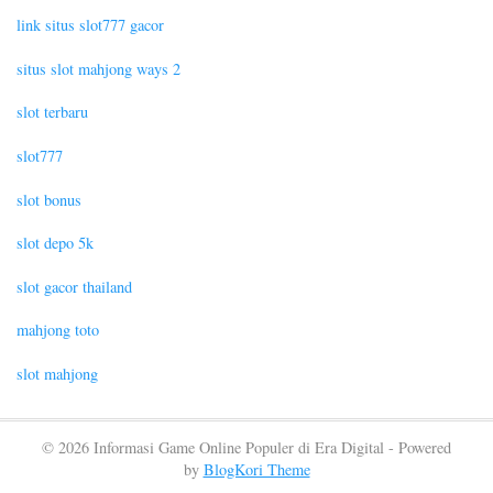
link situs slot777 gacor
situs slot mahjong ways 2
slot terbaru
slot777
slot bonus
slot depo 5k
slot gacor thailand
mahjong toto
slot mahjong
© 2026 Informasi Game Online Populer di Era Digital - Powered
by
BlogKori Theme