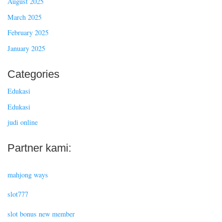
August 2025
March 2025
February 2025
January 2025
Categories
Edukasi
Edukasi
judi online
Partner kami:
mahjong ways
slot777
slot bonus new member