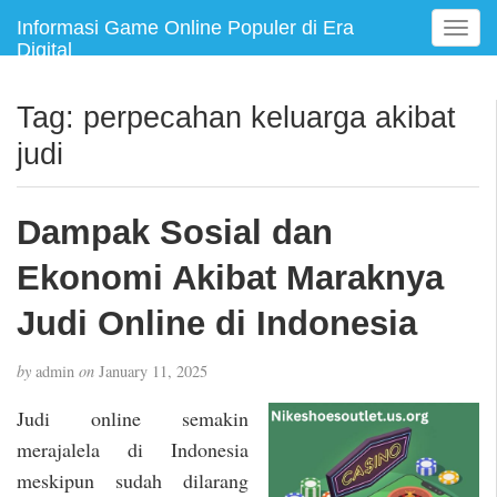
Informasi Game Online Populer di Era
T
Digital
o
g
g
Tag:
perpecahan keluarga akibat
l
judi
e
n
a
Dampak Sosial dan
v
i
Ekonomi Akibat Maraknya
g
a
Judi Online di Indonesia
t
i
by
admin
on
January 11, 2025
o
n
Judi online semakin
merajalela di Indonesia
meskipun sudah dilarang