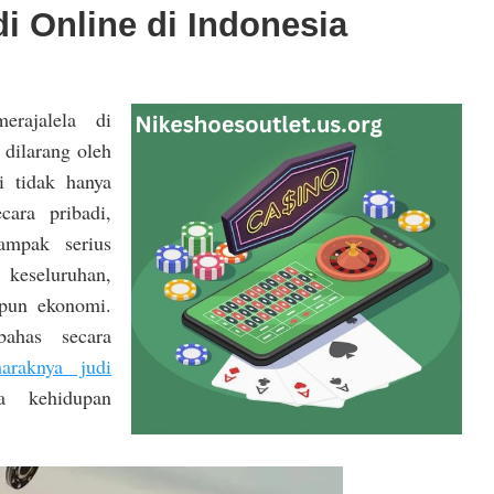
i Online di Indonesia
erajalela di
dilarang oleh
i tidak hanya
cara pribadi,
ampak serius
keseluruhan,
upun ekonomi.
ahas secara
araknya judi
 kehidupan