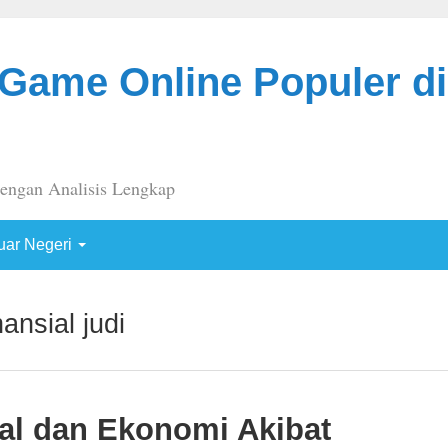
 Game Online Populer di
engan Analisis Lengkap
Luar Negeri
ansial judi
al dan Ekonomi Akibat