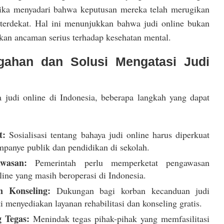
tika menyadari bahwa keputusan mereka telah merugikan
 terdekat. Hal ini menunjukkan bahwa judi online bukan
kan ancaman serius terhadap kesehatan mental.
ahan dan Solusi Mengatasi Judi
 judi online di Indonesia, beberapa langkah yang dapat
t:
Sosialisasi tentang bahaya judi online harus diperkuat
mpanye publik dan pendidikan di sekolah.
wasan:
Pemerintah perlu memperketat pengawasan
nline yang masih beroperasi di Indonesia.
n Konseling:
Dukungan bagi korban kecanduan judi
ti menyediakan layanan rehabilitasi dan konseling gratis.
 Tegas:
Menindak tegas pihak-pihak yang memfasilitasi