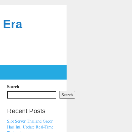
 Era
Search
Search
Recent Posts
Slot Server Thailand Gacor
Hari Ini, Update Real-Time