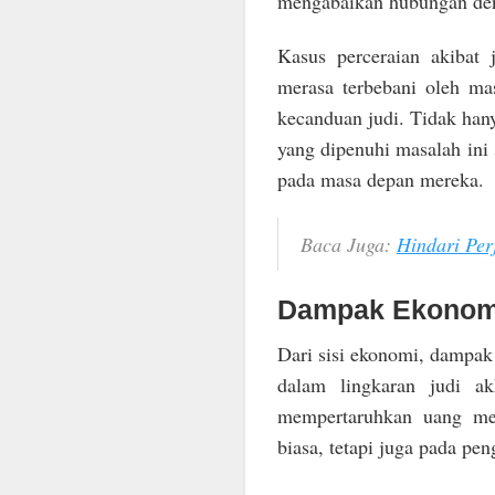
mengabaikan hubungan deng
Kasus perceraian akibat 
merasa terbebani oleh ma
kecanduan judi. Tidak han
yang dipenuhi masalah ini
pada masa depan mereka.
Baca Juga:
Hindari Per
Dampak Ekonomi:
Dari sisi ekonomi, dampak 
dalam lingkaran judi ak
mempertaruhkan uang mer
biasa, tetapi juga pada pe