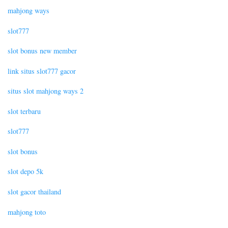
mahjong ways
slot777
slot bonus new member
link situs slot777 gacor
situs slot mahjong ways 2
slot terbaru
slot777
slot bonus
slot depo 5k
slot gacor thailand
mahjong toto