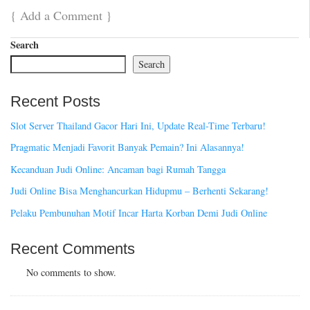
{
Add a Comment
}
Search
Search
Recent Posts
Slot Server Thailand Gacor Hari Ini, Update Real-Time Terbaru!
Pragmatic Menjadi Favorit Banyak Pemain? Ini Alasannya!
Kecanduan Judi Online: Ancaman bagi Rumah Tangga
Judi Online Bisa Menghancurkan Hidupmu – Berhenti Sekarang!
Pelaku Pembunuhan Motif Incar Harta Korban Demi Judi Online
Recent Comments
No comments to show.