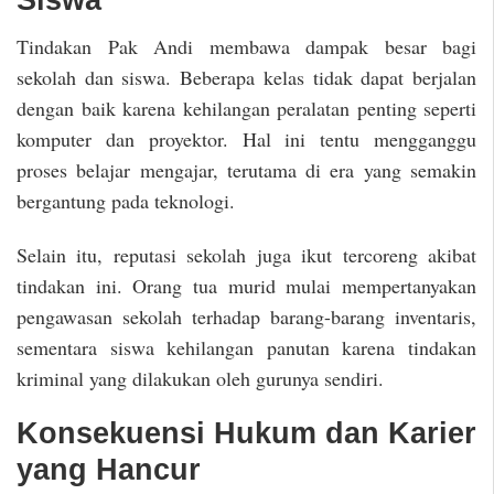
Tindakan Pak Andi membawa dampak besar bagi
sekolah dan siswa. Beberapa kelas tidak dapat berjalan
dengan baik karena kehilangan peralatan penting seperti
komputer dan proyektor. Hal ini tentu mengganggu
proses belajar mengajar, terutama di era yang semakin
bergantung pada teknologi.
Selain itu, reputasi sekolah juga ikut tercoreng akibat
tindakan ini. Orang tua murid mulai mempertanyakan
pengawasan sekolah terhadap barang-barang inventaris,
sementara siswa kehilangan panutan karena tindakan
kriminal yang dilakukan oleh gurunya sendiri.
Konsekuensi Hukum dan Karier
yang Hancur