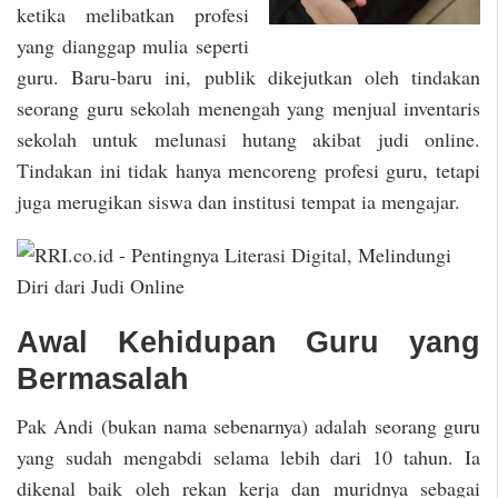
ketika melibatkan profesi
yang dianggap mulia seperti
guru. Baru-baru ini, publik dikejutkan oleh tindakan
seorang guru sekolah menengah yang menjual inventaris
sekolah untuk melunasi hutang akibat judi online.
Tindakan ini tidak hanya mencoreng profesi guru, tetapi
juga merugikan siswa dan institusi tempat ia mengajar.
Awal Kehidupan Guru yang
Bermasalah
Pak Andi (bukan nama sebenarnya) adalah seorang guru
yang sudah mengabdi selama lebih dari 10 tahun. Ia
dikenal baik oleh rekan kerja dan muridnya sebagai