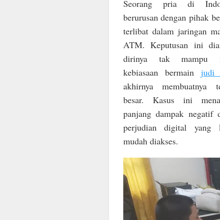
Seorang pria di Indo
berurusan dengan pihak be
terlibat dalam jaringan m
ATM. Keputusan ini diam
dirinya tak mampu m
kebiasaan bermain
judi
akhirnya membuatnya te
besar. Kasus ini mena
panjang dampak negatif 
perjudian digital yang 
mudah diakses.