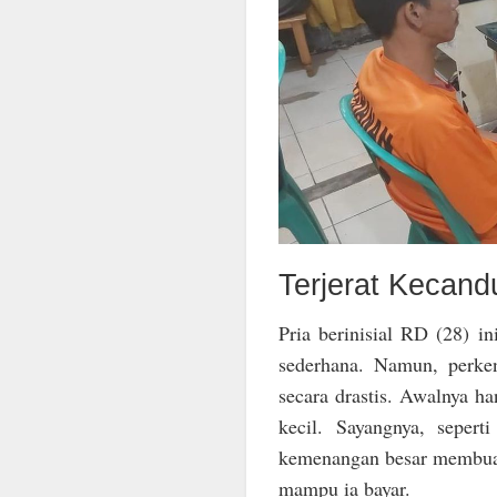
Terjerat Kecand
Pria berinisial RD (28) i
sederhana. Namun, perke
secara drastis. Awalnya h
kecil. Sayangnya, seper
kemenangan besar membuatn
mampu ia bayar.