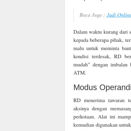
Baca Juga :
Judi Onlin
Dalam waktu kurang dari s
kepada beberapa pihak, ter
malu untuk meminta bant
kondisi terdesak, RD be
mudah” dengan imbalan b
ATM.
Modus Operand
RD menerima tawaran ter
aksinya dengan memasan
perkotaan. Alat ini mam
kemudian digunakan untuk 