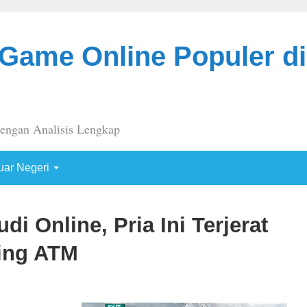
 Game Online Populer di
engan Analisis Lengkap
Luar Negeri
i Online, Pria Ini Terjerat
ing ATM