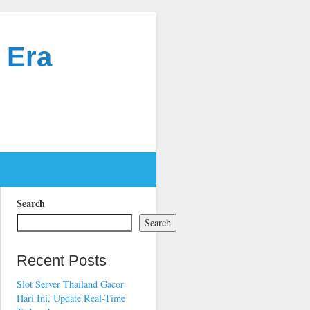
 Era
Search
Search
Recent Posts
Slot Server Thailand Gacor
Hari Ini, Update Real-Time