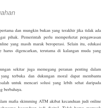
gahan
ertama dan mungkin bukan yang terakhir jika tidak ada
bagai pihak. Pemerintah perlu memperketat pengawasan
 online yang masih marak beroperasi. Selain itu, edukasi
ne harus digencarkan, terutama di kalangan muda yang
kungan sekitar juga memegang peranan penting dalam
 yang terbuka dan dukungan moral dapat membantu
asalah untuk mencari solusi yang lebih sehat daripada
ng berbahaya.
 dalam mafia skimming ATM akibat kecanduan judi online
ahayanya kecanduan judi digital. Tidak hanya merusak