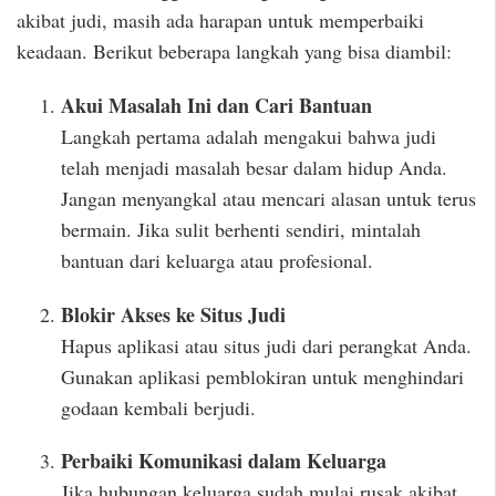
akibat judi, masih ada harapan untuk memperbaiki
keadaan. Berikut beberapa langkah yang bisa diambil:
Akui Masalah Ini dan Cari Bantuan
Langkah pertama adalah mengakui bahwa judi
telah menjadi masalah besar dalam hidup Anda.
Jangan menyangkal atau mencari alasan untuk terus
bermain. Jika sulit berhenti sendiri, mintalah
bantuan dari keluarga atau profesional.
Blokir Akses ke Situs Judi
Hapus aplikasi atau situs judi dari perangkat Anda.
Gunakan aplikasi pemblokiran untuk menghindari
godaan kembali berjudi.
Perbaiki Komunikasi dalam Keluarga
Jika hubungan keluarga sudah mulai rusak akibat