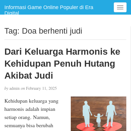
Informasi Game Online Populer di Era
T
Digital
o
g
g
Tag:
Doa berhenti judi
l
e
n
Dari Keluarga Harmonis ke
a
v
Kehidupan Penuh Hutang
i
g
Akibat Judi
a
t
by
admin
on
February 11, 2025
i
o
Kehidupan keluarga yang
n
harmonis adalah impian
setiap orang. Namun,
semuanya bisa berubah