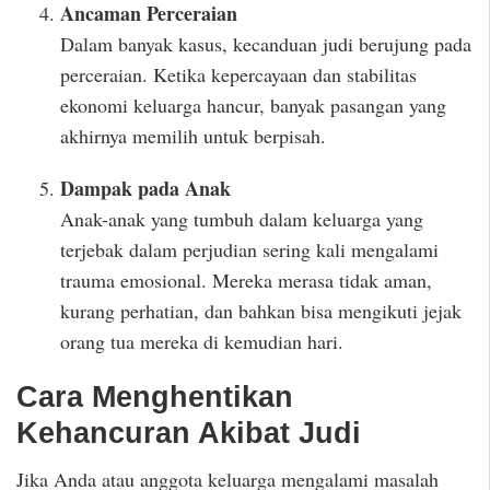
Ancaman Perceraian
Dalam banyak kasus, kecanduan judi berujung pada
perceraian. Ketika kepercayaan dan stabilitas
ekonomi keluarga hancur, banyak pasangan yang
akhirnya memilih untuk berpisah.
Dampak pada Anak
Anak-anak yang tumbuh dalam keluarga yang
terjebak dalam perjudian sering kali mengalami
trauma emosional. Mereka merasa tidak aman,
kurang perhatian, dan bahkan bisa mengikuti jejak
orang tua mereka di kemudian hari.
Cara Menghentikan
Kehancuran Akibat Judi
Jika Anda atau anggota keluarga mengalami masalah