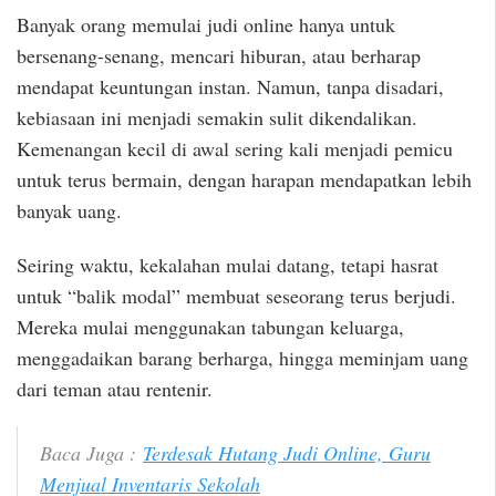
Banyak orang memulai judi online hanya untuk
bersenang-senang, mencari hiburan, atau berharap
mendapat keuntungan instan. Namun, tanpa disadari,
kebiasaan ini menjadi semakin sulit dikendalikan.
Kemenangan kecil di awal sering kali menjadi pemicu
untuk terus bermain, dengan harapan mendapatkan lebih
banyak uang.
Seiring waktu, kekalahan mulai datang, tetapi hasrat
untuk “balik modal” membuat seseorang terus berjudi.
Mereka mulai menggunakan tabungan keluarga,
menggadaikan barang berharga, hingga meminjam uang
dari teman atau rentenir.
Baca Juga :
Terdesak Hutang Judi Online, Guru
Menjual Inventaris Sekolah