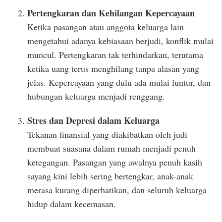
Pertengkaran dan Kehilangan Kepercayaan
Ketika pasangan atau anggota keluarga lain
mengetahui adanya kebiasaan berjudi, konflik mulai
muncul. Pertengkaran tak terhindarkan, terutama
ketika uang terus menghilang tanpa alasan yang
jelas. Kepercayaan yang dulu ada mulai luntur, dan
hubungan keluarga menjadi renggang.
Stres dan Depresi dalam Keluarga
Tekanan finansial yang diakibatkan oleh judi
membuat suasana dalam rumah menjadi penuh
ketegangan. Pasangan yang awalnya penuh kasih
sayang kini lebih sering bertengkar, anak-anak
merasa kurang diperhatikan, dan seluruh keluarga
hidup dalam kecemasan.