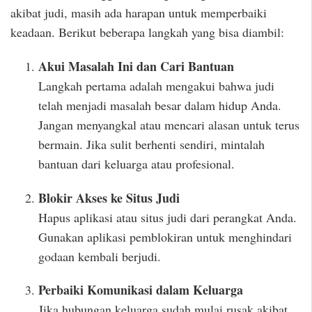
akibat judi, masih ada harapan untuk memperbaiki
keadaan. Berikut beberapa langkah yang bisa diambil:
Akui Masalah Ini dan Cari Bantuan
Langkah pertama adalah mengakui bahwa judi
telah menjadi masalah besar dalam hidup Anda.
Jangan menyangkal atau mencari alasan untuk terus
bermain. Jika sulit berhenti sendiri, mintalah
bantuan dari keluarga atau profesional.
Blokir Akses ke Situs Judi
Hapus aplikasi atau situs judi dari perangkat Anda.
Gunakan aplikasi pemblokiran untuk menghindari
godaan kembali berjudi.
Perbaiki Komunikasi dalam Keluarga
Jika hubungan keluarga sudah mulai rusak akibat