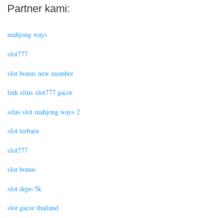
Partner kami:
mahjong ways
slot777
slot bonus new member
link situs slot777 gacor
situs slot mahjong ways 2
slot terbaru
slot777
slot bonus
slot depo 5k
slot gacor thailand