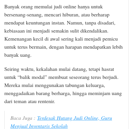
Banyak orang memulai judi online hanya untuk
bersenang-senang, mencari hiburan, atau berharap
mendapat keuntungan instan. Namun, tanpa disadari,
kebiasaan ini menjadi semakin sulit dikendalikan.
Kemenangan kecil di awal sering kali menjadi pemicu
untuk terus bermain, dengan harapan mendapatkan lebih
banyak uang.
Seiring waktu, kekalahan mulai datang, tetapi hasrat
untuk “balik modal” membuat seseorang terus berjudi.
Mereka mulai menggunakan tabungan keluarga,
menggadaikan barang berharga, hingga meminjam uang
dari teman atau rentenir.
Baca Juga :
Terdesak Hutang Judi Online, Guru
Menjual Inventaris Sekolah