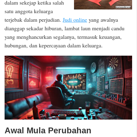
dalam sekejap ketika salah
satu anggota keluarga
terjebak dalam perjudian.
Judi online
yang awalnya
dianggap sekadar hiburan, lambat laun menjadi candu
yang menghancurkan segalanya, termasuk keuangan,
hubungan, dan kepercayaan dalam keluarga.
Awal Mula Perubahan