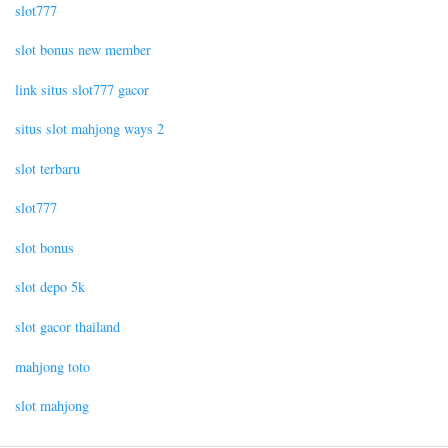
slot777
slot bonus new member
link situs slot777 gacor
situs slot mahjong ways 2
slot terbaru
slot777
slot bonus
slot depo 5k
slot gacor thailand
mahjong toto
slot mahjong