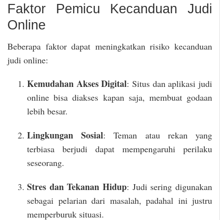
Faktor Pemicu Kecanduan Judi
Online
Beberapa faktor dapat meningkatkan risiko kecanduan
judi online:
Kemudahan Akses Digital
: Situs dan aplikasi judi
online bisa diakses kapan saja, membuat godaan
lebih besar.
Lingkungan Sosial
: Teman atau rekan yang
terbiasa berjudi dapat mempengaruhi perilaku
seseorang.
Stres dan Tekanan Hidup
: Judi sering digunakan
sebagai pelarian dari masalah, padahal ini justru
memperburuk situasi.