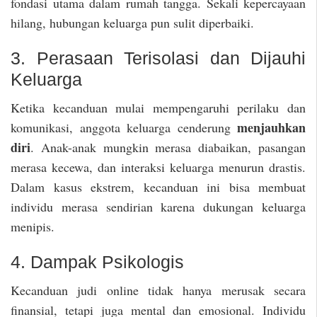
fondasi utama dalam rumah tangga. Sekali kepercayaan
hilang, hubungan keluarga pun sulit diperbaiki.
3. Perasaan Terisolasi dan Dijauhi
Keluarga
Ketika kecanduan mulai mempengaruhi perilaku dan
menjauhkan
komunikasi, anggota keluarga cenderung
diri
. Anak-anak mungkin merasa diabaikan, pasangan
merasa kecewa, dan interaksi keluarga menurun drastis.
Dalam kasus ekstrem, kecanduan ini bisa membuat
individu merasa sendirian karena dukungan keluarga
menipis.
4. Dampak Psikologis
Kecanduan judi online tidak hanya merusak secara
finansial, tetapi juga mental dan emosional. Individu