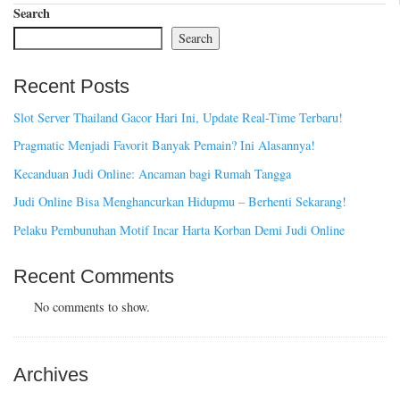
Search
Search
Recent Posts
Slot Server Thailand Gacor Hari Ini, Update Real-Time Terbaru!
Pragmatic Menjadi Favorit Banyak Pemain? Ini Alasannya!
Kecanduan Judi Online: Ancaman bagi Rumah Tangga
Judi Online Bisa Menghancurkan Hidupmu – Berhenti Sekarang!
Pelaku Pembunuhan Motif Incar Harta Korban Demi Judi Online
Recent Comments
No comments to show.
Archives