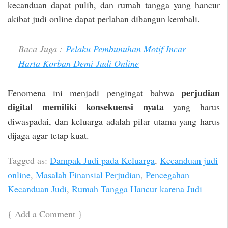
kecanduan dapat pulih, dan rumah tangga yang hancur
akibat judi online dapat perlahan dibangun kembali.
Baca Juga :
Pelaku Pembunuhan Motif Incar
Harta Korban Demi Judi Online
perjudian
Fenomena ini menjadi pengingat bahwa
digital memiliki konsekuensi nyata
yang harus
diwaspadai, dan keluarga adalah pilar utama yang harus
dijaga agar tetap kuat.
Tagged as:
Dampak Judi pada Keluarga
,
Kecanduan judi
online
,
Masalah Finansial Perjudian
,
Pencegahan
Kecanduan Judi
,
Rumah Tangga Hancur karena Judi
{
Add a Comment
}