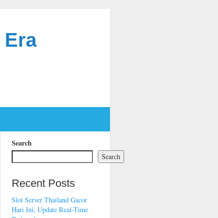
 Era
Search
Search
Recent Posts
Slot Server Thailand Gacor
Hari Ini, Update Real-Time