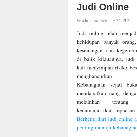
Judi Online
by
admin
on
February 22, 2025
Judi online telah menjad
kehidupan banyak orang
kesenangan dan kegembi
di balik kilauannya, judi
kali menyimpan risiko bes
menghancurkan k
Kebahagiaan sejati buka
mendapatkan uang dengan
melainkan tentang
kedamaian dan kepuasan 
Berhenti dari judi online 
penting menuju kebahagiaa