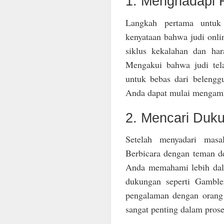
1. Menghadapi 
Langkah pertama untuk
kenyataan bahwa judi onli
siklus kekalahan dan ha
Mengakui bahwa judi tel
untuk bebas dari belenggu
Anda dapat mulai mengamb
2. Mencari Duk
Setelah menyadari masa
Berbicara dengan teman de
Anda memahami lebih dal
dukungan seperti Gambl
pengalaman dengan orang 
sangat penting dalam pros