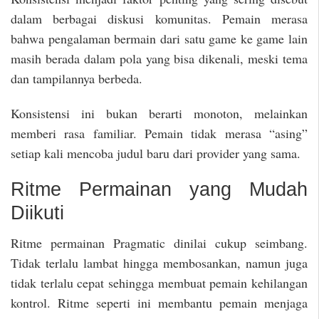
dalam berbagai diskusi komunitas. Pemain merasa
bahwa pengalaman bermain dari satu game ke game lain
masih berada dalam pola yang bisa dikenali, meski tema
dan tampilannya berbeda.
Konsistensi ini bukan berarti monoton, melainkan
memberi rasa familiar. Pemain tidak merasa “asing”
setiap kali mencoba judul baru dari provider yang sama.
Ritme Permainan yang Mudah
Diikuti
Ritme permainan Pragmatic dinilai cukup seimbang.
Tidak terlalu lambat hingga membosankan, namun juga
tidak terlalu cepat sehingga membuat pemain kehilangan
kontrol. Ritme seperti ini membantu pemain menjaga