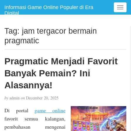
Informasi Game Online Populer di Era
T
Digital
o
g
g
Tag:
jam tergacor bermain
l
pragmatic
e
n
a
Pragmatic Menjadi Favorit
v
i
Banyak Pemain? Ini
g
a
Alasannya!
t
i
by
admin
on
December 20, 2025
o
n
Di portal
game online
favorit semua kalangan,
pembahasan mengenai