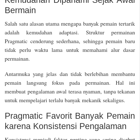
Bermain
Salah satu alasan utama mengapa banyak pemain tertarik
adalah kemudahan adaptasi. Struktur permainan
Pragmatic cenderung sederhana, sehingga pemain baru
tidak perlu waktu lama untuk memahami alur dasar
permainan.
Antarmuka yang jelas dan tidak berlebihan membantu
pemain langsung fokus pada permainan. Hal ini
membuat pengalaman awal terasa nyaman, tanpa tekanan
untuk mempelajari terlalu banyak mekanik sekaligus.
Pragmatic Favorit Banyak Pemain
karena Konsistensi Pengalaman
Konsistensi menjadi faktor penting yang sering disebut