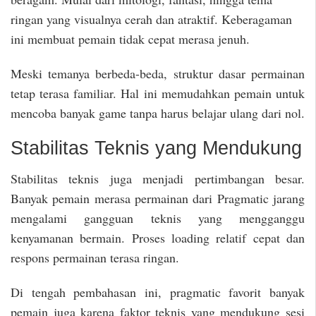
ringan yang visualnya cerah dan atraktif. Keberagaman
ini membuat pemain tidak cepat merasa jenuh.
Meski temanya berbeda-beda, struktur dasar permainan
tetap terasa familiar. Hal ini memudahkan pemain untuk
mencoba banyak game tanpa harus belajar ulang dari nol.
Stabilitas Teknis yang Mendukung
Stabilitas teknis juga menjadi pertimbangan besar.
Banyak pemain merasa permainan dari Pragmatic jarang
mengalami gangguan teknis yang mengganggu
kenyamanan bermain. Proses loading relatif cepat dan
respons permainan terasa ringan.
Di tengah pembahasan ini, pragmatic favorit banyak
pemain juga karena faktor teknis yang mendukung sesi