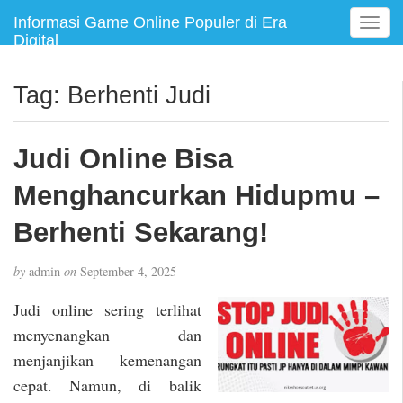
Informasi Game Online Populer di Era
T
Digital
o
g
g
Tag:
Berhenti Judi
l
e
n
Judi Online Bisa
a
v
Menghancurkan Hidupmu –
i
g
Berhenti Sekarang!
a
t
by
admin
on
September 4, 2025
i
o
Judi online sering terlihat
n
menyenangkan dan
menjanjikan kemenangan
cepat. Namun, di balik