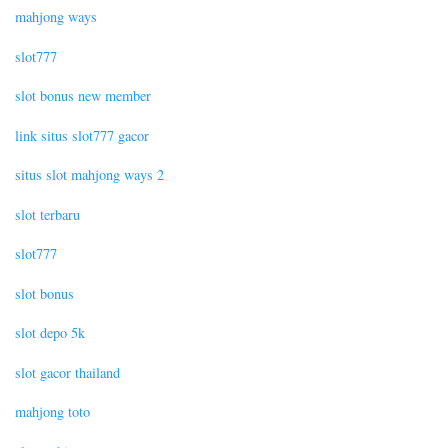
mahjong ways
slot777
slot bonus new member
link situs slot777 gacor
situs slot mahjong ways 2
slot terbaru
slot777
slot bonus
slot depo 5k
slot gacor thailand
mahjong toto