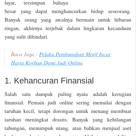
layar, tersimpan bahaya
besar yang dapat menghancurkan hidup seseorang.
Banyak orang yang awalnya bermain untuk hiburan
ringan, akhirnya terjebak dalam lingkaran kecanduan
yang sulit dihindari.
Baca Juga :
Pelaku Pembunuhan Motif Incar
Harta Korban Demi Judi Online
1. Kehancuran Finansial
Salah satu dampak paling nyata adalah kerugian
finansial. Pemain judi online sering memulai dengan
taruhan kecil, tetapi dorongan untuk menang membuat
taruhan meningkat drastis. Banyak yang kehilangan
tabungan, menumpuk utang, atau bahkan menjual aset