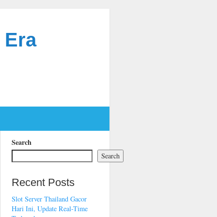
 Era
Search
Search
Recent Posts
Slot Server Thailand Gacor
Hari Ini, Update Real-Time