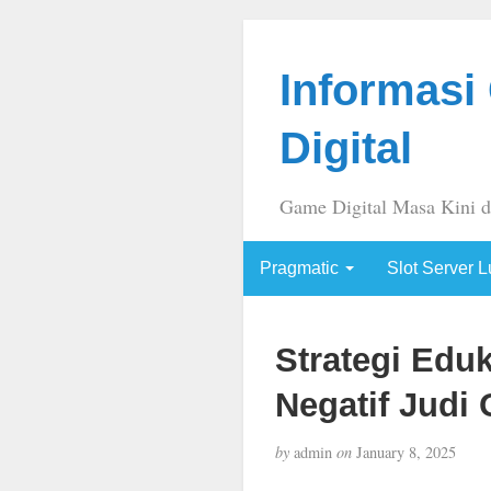
Informasi
Digital
Game Digital Masa Kini d
Pragmatic
Slot Server 
Strategi Ed
Negatif Judi
by
admin
on
January 8, 2025