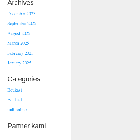
Archives
December 2025
September 2025
August 2025
March 2025
February 2025
January 2025
Categories
Edukasi
Edukasi
judi online
Partner kami: