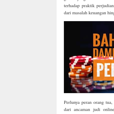
terhadap praktik perjudi
dari masalah keuangan hin
Perlunya peran orang tua
dari ancaman judi onli