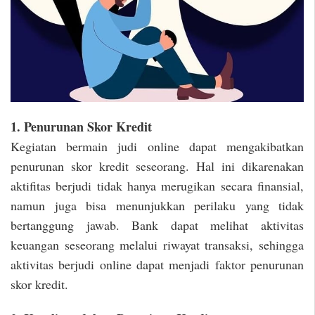
1. Penurunan Skor Kredit
Kegiatan bermain judi online dapat mengakibatkan
penurunan skor kredit seseorang. Hal ini dikarenakan
aktifitas berjudi tidak hanya merugikan secara finansial,
namun juga bisa menunjukkan perilaku yang tidak
bertanggung jawab. Bank dapat melihat aktivitas
keuangan seseorang melalui riwayat transaksi, sehingga
aktivitas berjudi online dapat menjadi faktor penurunan
skor kredit.