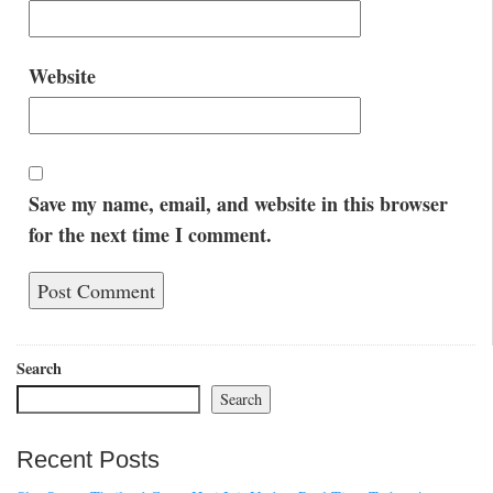
Website
Save my name, email, and website in this browser
for the next time I comment.
Search
Search
Recent Posts