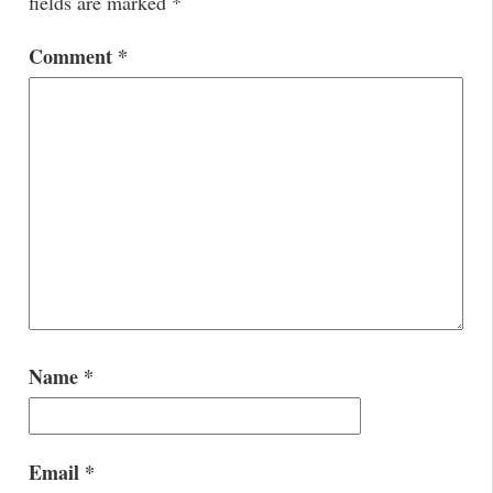
fields are marked
*
Comment
*
Name
*
Email
*