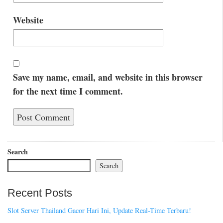
Website
Save my name, email, and website in this browser
for the next time I comment.
Search
Search
Recent Posts
Slot Server Thailand Gacor Hari Ini, Update Real-Time Terbaru!