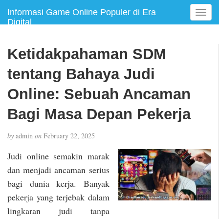
Informasi Game Online Populer di Era
T
Digital
o
g
g
Ketidakpahaman SDM
l
e
tentang Bahaya Judi
n
a
Online: Sebuah Ancaman
v
Bagi Masa Depan Pekerja
i
g
a
by
admin
on
February 22, 2025
t
i
Judi online semakin marak
o
dan menjadi ancaman serius
n
bagi dunia kerja. Banyak
pekerja yang terjebak dalam
lingkaran judi tanpa